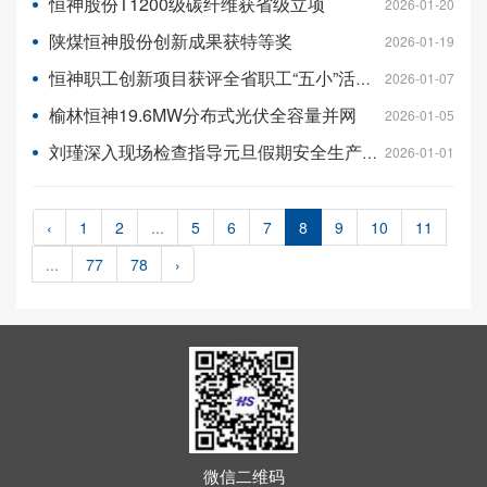
恒神股份T1200级碳纤维获省级立项
2026-01-20
陕煤恒神股份创新成果获特等奖
2026-01-19
恒神职工创新项目获评全省职工“五小”活动省级项目
2026-01-07
榆林恒神19.6MW分布式光伏全容量并网
2026-01-05
刘瑾深入现场检查指导元旦假期安全生产工作
2026-01-01
‹
1
2
...
5
6
7
8
9
10
11
...
77
78
›
微信二维码