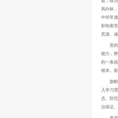
盈；政
风向标
中经常接
影响着
其源、涵
党
能力，
的一条
根本。新
旗
入学习
态、防
治保证。
来源