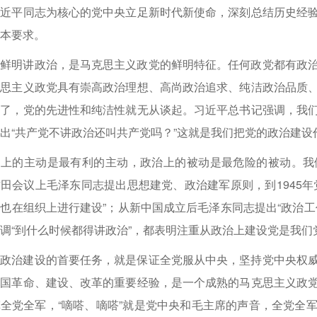
习近平同志为核心的党中央立足新时代新使命，深刻总结历史经
本要求。
帜鲜明讲政治，是马克思主义政党的鲜明特征。任何政党都有政
克思主义政党具有崇高政治理想、高尚政治追求、纯洁政治品质
失了，党的先进性和纯洁性就无从谈起。习近平总书记强调，我
出“共产党不讲政治还叫共产党吗？”这就是我们把党的政治建
治上的主动是最有利的主动，政治上的被动是最危险的被动。我
田会议上毛泽东同志提出思想建党、政治建军原则，到1945年
也在组织上进行建设”；从新中国成立后毛泽东同志提出“政治工
调“到什么时候都得讲政治”，都表明注重从政治上建设党是我
的政治建设的首要任务，就是保证全党服从中央，坚持党中央权
我国革命、建设、改革的重要经验，是一个成熟的马克思主义政
全党全军，“嘀嗒、嘀嗒”就是党中央和毛主席的声音，全党全