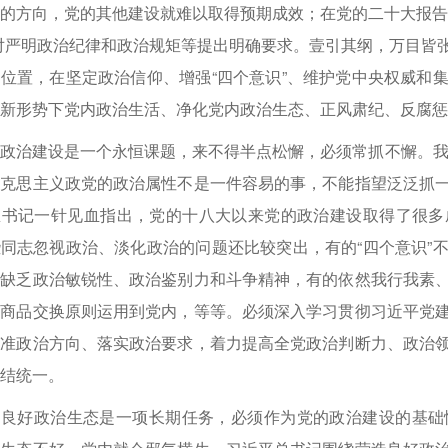
的方向，党的其他建设就难以取得预期成效；在党的二十大报告
对严明政治纪律和政治规矩等提出明确要求。壹引其纲，万目皆
位置，在坚定政治信仰、增强“四个意识”、维护党中央权威和
新形势下党内政治生活、净化党内政治生态、正风肃纪、反腐惩
政治建设是一个永恒课题，来不得半点松懈，必须常抓不懈。我
马克思主义政党的政治属性不是一件容易的事，不能指望泛泛抓
总书记一针见血指出，党的十八大以来党的政治建设取得了很多
同志忽视政治、淡化政治的问题还比较突出，有的“四个意识”
行缺乏政治敏锐性、政治鉴别力和斗争精神，有的依然我行我素
把商品交换原则运用到党内，等等。必须深入学习贯彻习近平党
把准政治方向、落实政治要求，着力提高全党政治判断力、政治
结统一。
造良好政治生态是一项长期任务，必须作为党的政治建设的基础