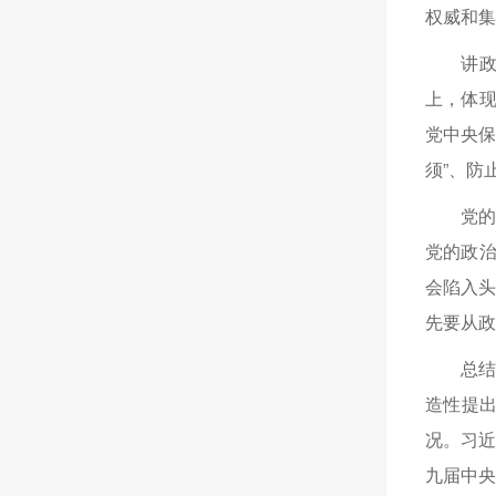
权威和集
讲
上，体现
党中央保
须”、防
党
党的政治
会陷入头
先要从政
总
造性提
况。习
九届中