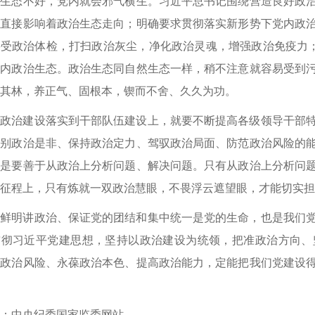
治生态不好，党内就会邪气横生。习近平总书记围绕营造良好政
，直接影响着政治生态走向；明确要求贯彻落实新形势下党内政
受政治体检，打扫政治灰尘，净化政治灵魂，增强政治免疫力；
党内政治生态。政治生态同自然生态一样，稍不注意就容易受到
其林，养正气、固根本，锲而不舍、久久为功。
的政治建设落实到干部队伍建设上，就要不断提高各级领导干部
辨别政治是非、保持政治定力、驾驭政治局面、防范政治风险的
就是要善于从政治上分析问题、解决问题。只有从政治上分析问
征程上，只有炼就一双政治慧眼，不畏浮云遮望眼，才能切实担
帜鲜明讲政治、保证党的团结和集中统一是党的生命，也是我们
贯彻习近平党建思想，坚持以政治建设为统领，把准政治方向、
范政治风险、永葆政治本色、提高政治能力，定能把我们党建设
：中央纪委国家监委网站