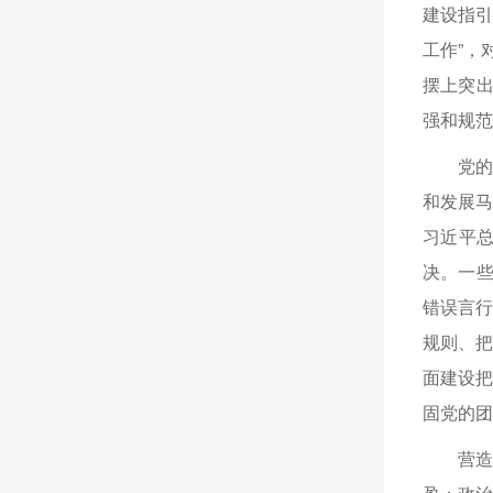
建设指引
工作”，
摆上突出
强和规范
党的
和发展
习近平
决。一些
错误言
规则、
面建设
固党的团
营