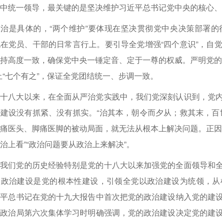
中统一领导，最关键的是坚决维护习近平总书记党中央的核心、
政治是具体的，“两个维护”要体现在坚决贯彻党中央决策部署
在党员、干部的日常言行上。要引导全党增强“四个意识”，自
持高度一致，确保党中央一锤定音、定于一尊的权威。严明党的
止“七个有之”，保证全党团结统一、步调一致。
的十八大以来，在全面从严治党实践中，我们党深刻认识到，党
建设没有抓紧、没有抓实。“治其本，朝令而夕从；救其末，百
痛医头、脚痛医脚的被动局面，就无法从根本上解决问题。正因
治上看”“政治问题要从政治上来解决”。
结我们党的历史经验特别是党的十八大以来加强党的全面领导和
出政治建设是党的根本性建设，引领全党以政治建设为统领，从
近平总书记在党的十九大报告中首次把党的政治建设纳入党的建
央政治局第六次集体学习时明确强调，党的政治建设决定党的建