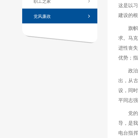
职工之家
这是以
建设的根
党风廉政
旗
求。马
进性丧
优势；指
政
出，从古
设，同时
平同志强
党
导，是
电台指挥