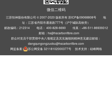
微信二维码
江苏恒神股份有限公司 © 2007-2020 版权所有
苏ICP备09068808号
地
址：江苏省丹阳市通港路777号（沪宁城际高铁旁）
邮政编码：212314 电话： 400-828-6690 传真：+86-511-86939312
邮箱：hs@hscarbonfibre.com
群众对党员干部贯彻中央八项规定及其实施细则精神意见建议邮箱：
dangqungongzuobu@hscarbonfibre.com
网监备案:
苏公网安备 32118102000377号
技术支持：
硅峰网络