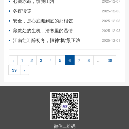
心藏赤诚，馈我山河
2025-12-07
冬夜读暖
2025-12-05
安全，是心底绷到底的那根弦
2025-12-03
藏敛处的生机，清寒里的温情
2025-12-03
江南红叶醉初冬，恒神“枫”景正浓
2025-12-01
‹
1
2
3
4
5
6
7
8
...
38
39
›
微信二维码