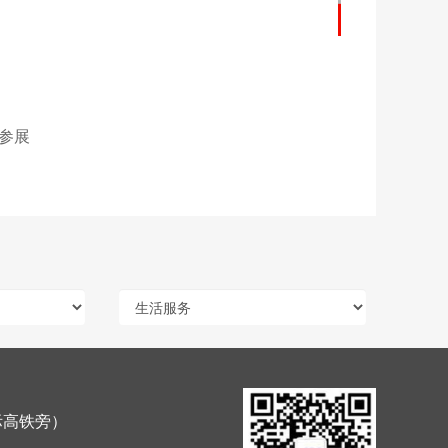
参展
际高铁旁）