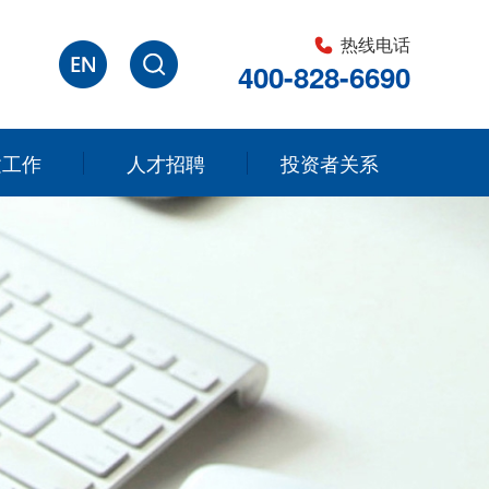
热线电话
400-828-6690
建工作
人才招聘
投资者关系