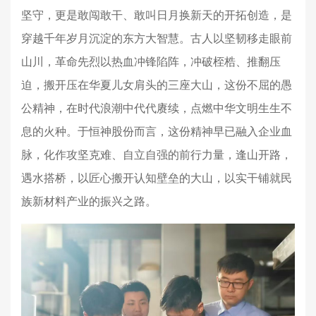
坚守，更是敢闯敢干、敢叫日月换新天的开拓创造，是
穿越千年岁月沉淀的东方大智慧。古人以坚韧移走眼前
山川，革命先烈以热血冲锋陷阵，冲破桎梏、推翻压
迫，搬开压在华夏儿女肩头的三座大山，这份不屈的愚
公精神，在时代浪潮中代代赓续，点燃中华文明生生不
息的火种。于恒神股份而言，这份精神早已融入企业血
脉，化作攻坚克难、自立自强的前行力量，逢山开路，
遇水搭桥，以匠心搬开认知壁垒的大山，以实干铺就民
族新材料产业的振兴之路。