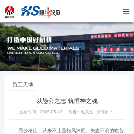
员工天地
以愚公之志 筑恒神之魂
发布时间：2026-05-12 作者：毛慧文 分享到：
愚公移山，从来不止是栉风沐雨、矢志不渝的吃苦