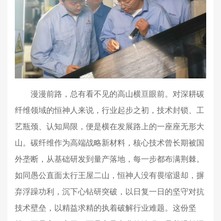
漫漫前路，总有看不见的高山横亘眼前。对深耕碳
纤维领域的恒神人来说，行业起步之初，技术封锁、工
艺瓶颈、认知局限，便是横在发展路上的一座座无形大
山。
碳纤维
作为高端战略新材料，核心技术曾长期被国
外垄断，从基础研发到量产落地，每一步都布满荆棘。
如同愚公直面太行王屋二山，恒神人没有畏缩退却，摒
弃浮躁功利，沉下心钻研突破，以日复一日的坚守对抗
技术壁垒，以精益求精的执着破解行业难题。这份坚