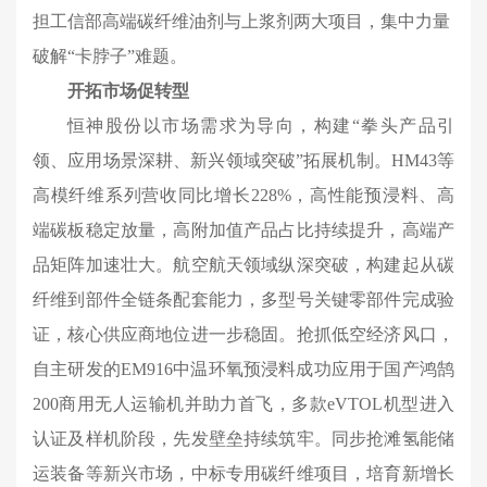
担工信部高端碳纤维油剂与上浆剂两大项目，集中力量
破解“卡脖子”难题。
开拓市场促转型
恒神股份以市场需求为导向，构建“拳头产品引
领、应用场景深耕、新兴领域突破”拓展机制。HM43等
高模纤维系列营收同比增长228%，高性能预浸料、高
端碳板稳定放量，高附加值产品占比持续提升，高端产
品矩阵加速壮大。航空航天领域纵深突破，构建起从碳
纤维到部件全链条配套能力，多型号关键零部件完成验
证，核心供应商地位进一步稳固。抢抓低空经济风口，
自主研发的EM916
中温环氧预浸料
成功应用于国产鸿鹄
200商用无人运输机并助力首飞，多款
eVTOL
机型进入
认证及样机阶段，先发壁垒持续筑牢。同步抢滩氢能储
运装备等新兴市场，中标专用碳纤维项目，培育新增长