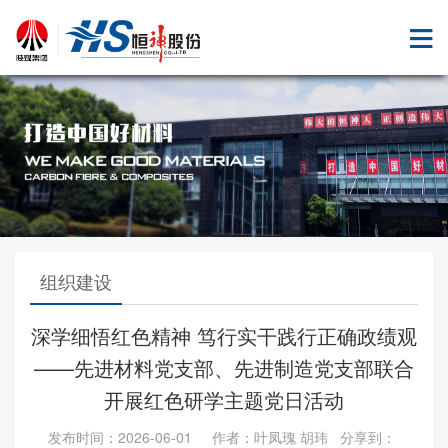
组织建设
深学细悟红色精神 笃行实干践行正确政绩观
——先进材料党支部、先进制造党支部联合
开展红色研学主题党日活动
发布时间：2026-06-01 作者：叶凤瑰 胡玮 分享到：