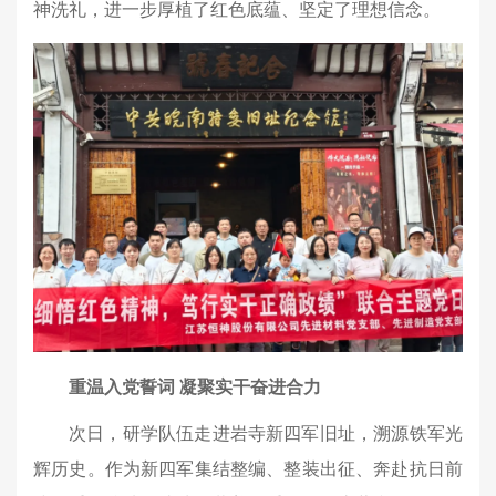
神洗礼，进一步厚植了红色底蕴、坚定了理想信念。
重温入党誓词 凝聚实干奋进合力
次日，研学队伍走进岩寺新四军旧址，溯源铁军光
辉历史。作为新四军集结整编、整装出征、奔赴抗日前