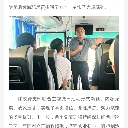
党员后续履职尽责指明了方向、夯实了思想基础。
此次跨支部联合主题党日活动形式新颖、内容充
实、成效显著，实现了学史增信、党性淬炼、聚力赋能
的多重提升。下一步，两个党支部将持续深耕红色理论
学习，牢固树立正确政绩观，坚守实业初心、勇担制造