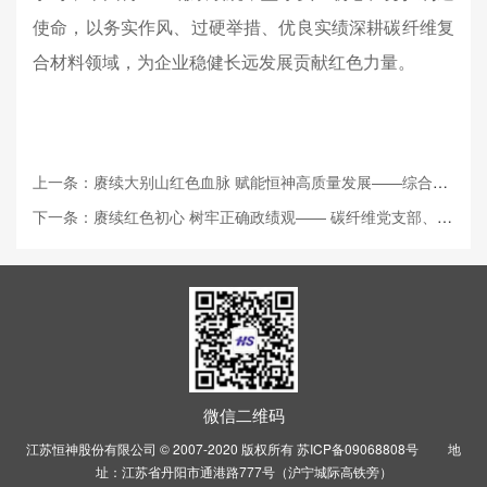
使命，以务实作风、过硬举措、优良实绩深耕碳纤维复
合材料领域，为企业稳健长远发展贡献红色力量。
上一条：赓续大别山红色血脉 赋能恒神高质量发展——综合党支部、经营党支部联...
下一条：赓续红色初心 树牢正确政绩观—— 碳纤维党支部、工务党支部联合开展红...
微信二维码
江苏恒神股份有限公司 © 2007-2020 版权所有
苏ICP备09068808号
地
址：江苏省丹阳市通港路777号（沪宁城际高铁旁）