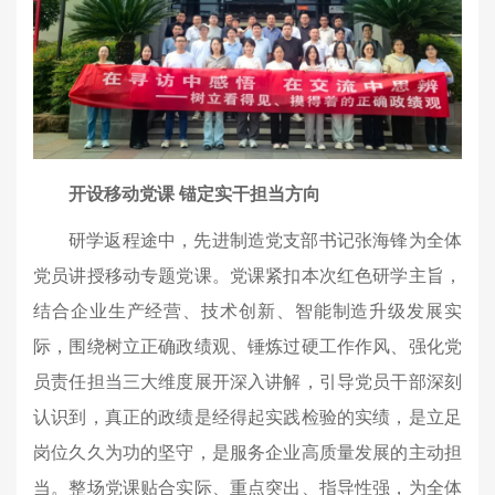
开设移动党课 锚定实干担当方向
研学返程途中，先进制造党支部书记张海锋为全体
党员讲授移动专题党课。党课紧扣本次红色研学主旨，
结合企业生产经营、技术创新、智能制造升级发展实
际，围绕树立正确政绩观、锤炼过硬工作作风、强化党
员责任担当三大维度展开深入讲解，引导党员干部深刻
认识到，真正的政绩是经得起实践检验的实绩，是立足
岗位久久为功的坚守，是服务企业高质量发展的主动担
当。整场党课贴合实际、重点突出、指导性强，为全体