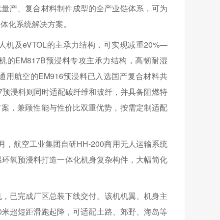
化量产、复合材料制件成型的全产业链体系，可为
一体化系统解决方案。
机及eVTOL的主承力结构，可实现减重20%—
机的EM817B预浸料专攻主承力结构，高韧耐湿
通用航空的EM916预浸料已入选国产复合材料共
37预浸料则同时适配碳纤维和玻纤，并具备阻燃特
方案，兼顾性能与性价比双重优势，按需定制适配
，航空工业集团自研HH-200商用无人运输系统
温环氧预浸料打造一体化机身复杂构件，大幅简化
人机，已完成厂区总装下线交付。该机机翼、机身主
0米超短距滑跑起降，可适配土路、郊野、海岛等