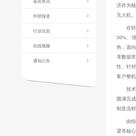
基层简讯
济作为
无人机、
外部报道
在轻
行业信息
30%、
在线视频
热；面向
享数据库
通知公告
性。针
客户整机
技术
圆满完成
制造流程
由恒
梁等核心