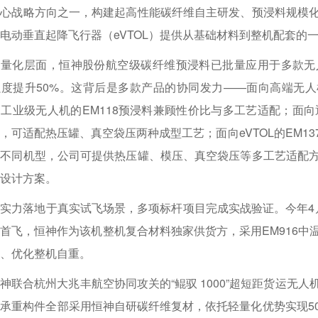
核心战略方向之一，构建起高性能碳纤维自主研发、预浸料规模
电动垂直起降飞行器（eVTOL）提供从基础材料到整机配套的
量化层面，恒神股份航空级碳纤维预浸料已批量应用于多款无人
强度提升50%。这背后是多款产品的协同发力——面向高端无人
工业级无人机的EM118预浸料兼顾性价比与多工艺适配；面向
，可适配热压罐、真空袋压两种成型工艺；面向eVTOL的EM1
对不同机型，公司可提供热压罐、模压、真空袋压等多工艺适配
设计方案。
实力落地于真实试飞场景，多项标杆项目完成实战验证。今年4月
首飞，恒神作为该机整机复合材料独家供货方，采用EM916中
、优化整机自重。
神联合杭州大兆丰航空协同攻关的“鲲驭 1000”超短距货运无
承重构件全部采用恒神自研碳纤维复材，依托轻量化优势实现5