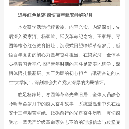
追寻红色足迹
感悟百年延安峥嵘岁月
本次研学活动行程紧凑、内容充实、内涵深刻，先
后深入梁家河、杨家岭、延安革命纪念馆、王家坪、枣
园等核心红色教育旧址，沉浸式回望峥嵘革命岁月，感
悟百年党史的初心力量与奋斗担当。在梁家河，全体学
员循着习近平总书记青年时期的奋斗足迹实地研学，深
切体悟扎根基层、实干为民的初心担当与砥砺奋进的人
生“大学问”，深刻领会共产党人深厚的为民情怀。
驻足杨家岭、枣园等革命先辈旧居，全体人员静心
聆听革命岁月中的感人奋斗故事，系统重温党中央在延
安十三年艰苦卓绝、砥砺前行的光辉奋斗历程，真切感
受老一辈无产阶级革命家矢志不渝的理想信念与攻坚克