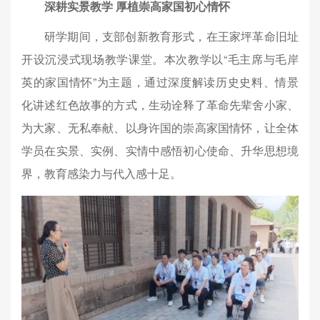
深耕实景教学
厚植崇高家国初心情怀
研学期间，支部创新教育形式，在王家坪革命旧址
开设沉浸式现场教学课堂。本次教学以“毛主席与毛岸
英的家国情怀”为主题，通过深度解读历史史料、情景
化讲述红色故事的方式，生动诠释了革命先辈舍小家、
为大家、无私奉献、以身许国的崇高家国情怀，让全体
学员在实景、实例、实情中感悟初心使命、升华思想境
界，教育感染力与代入感十足。