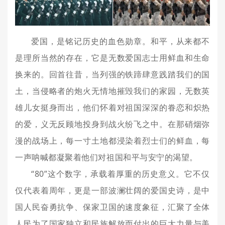
爱国，是铭记历史的血色勋章。和平，从来都不
是理所当然的存在，它是无数爱国志士用鲜血和生命
换来的。回首往昔，当列强的铁蹄肆意践踏我们的国
土，当侵略者的炮火无情地摧毁我们的家园，无数英
雄儿女挺身而出，他们怀着对祖国深深的眷恋和炽热
的爱，义无反顾地投身到战火纷飞之中。在那硝烟弥
漫的战场上，每一寸土地都浸染着烈士们的鲜血，每
一声呐喊都凝聚着他们对祖国和平与安宁的渴望。
“80”这个数字，承载着厚重的历史意义。它不仅
仅代表着周年，更是一部波澜壮阔的爱国史诗，是中
国人民奋勇抗争、保家卫国的速度象征，汇聚了全体
人民为了国家独立和民族解放而付出的巨大力量与美